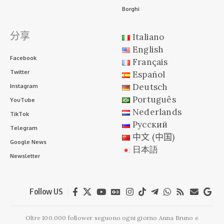
Borghi
分享
Italiano
English
Facebook
Français
Twitter
Español
Deutsch
Instagram
Português
YouTube
Nederlands
TikTok
Русский
Telegram
中文 (中国)
Google News
日本語
Newsletter
Follow US
Oltre 100.000 follower seguono ogni giorno Anna Bruno e